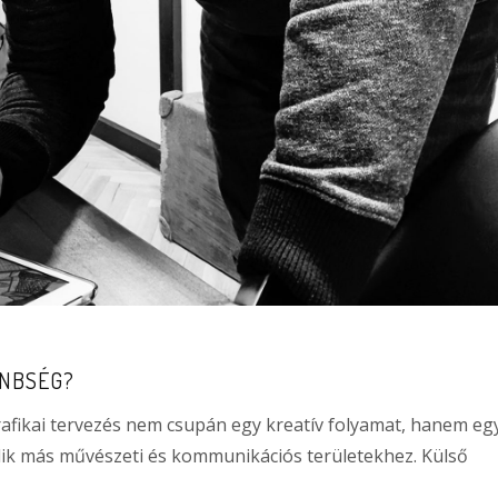
ÖNBSÉG?
rafikai tervezés nem csupán egy kreatív folyamat, hanem eg
dik más művészeti és kommunikációs területekhez. Külső