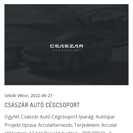
Sebők Viktor
, 2022-06-21
CSÁSZÁR AUTÓ CÉGCSOPORT
Ügyfél: Császár Autó Cégcsoport Iparág: Autóipar
Projekt típusa: Arculattervezés Terjedelem: Arculat