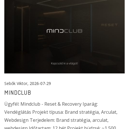
Sebők Viktor
, 2026-07-29
MINDCLUB
Ügyfél: Mindclub - Reset & Recovery Iparág:
Vendéglátás Projekt típusa: Brand stratégia, Arculat,
Webdesign Terjedelem: Brand stratégia, arculat,
webdesign Időtartam: 12 hét Projekt büdzsé: ~1 500