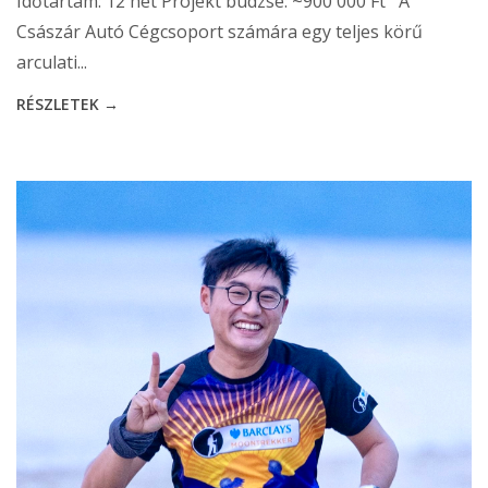
Időtartam: 12 hét Projekt büdzsé: ~900 000 Ft A
Császár Autó Cégcsoport számára egy teljes körű
arculati...
RÉSZLETEK →